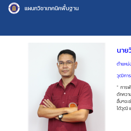
แผนกวิชาเทคนิคพื้นฐาน
Sk
นายว
ตำแหน่
วุฒิการ
"
การพั
ดักความ
อื่นๆจะ
ได้วุฒิ