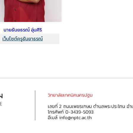
นาย
ธันยธรณ์ อุ่นศิริ
เว็บไซต์ครูธันยาธรณ์